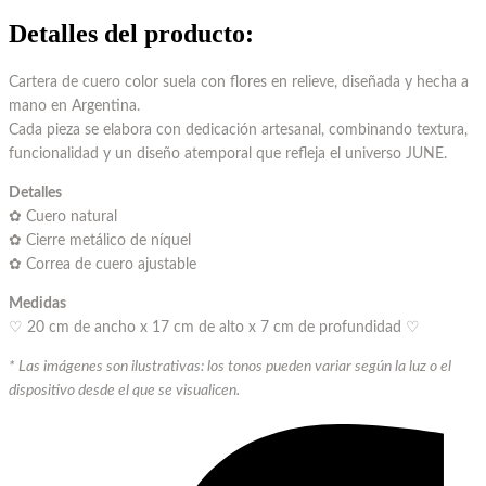
Detalles del producto
:
Cartera de cuero color suela con flores en relieve, diseñada y hecha a
mano en Argentina.
Cada pieza se elabora con dedicación artesanal, combinando textura,
funcionalidad y un diseño atemporal que refleja el universo JUNE.
Detalles
✿ Cuero natural
✿ Cierre metálico de níquel
✿ Correa de cuero ajustable
Medidas
♡ 20 cm de ancho x 17 cm de alto x 7 cm de profundidad ♡
*
Las imágenes son ilustrativas: los tonos pueden variar según la luz o el
dispositivo desde el que se visualicen.