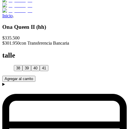
Inicio
.
Ona Queen II (hh)
$335.500
$301.950
con Transferencia Bancaria
talle
38
39
40
41
Agregar al carrito