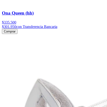
Ona Queen (hh)
$335.500
$301.950
con Transferencia Bancaria
Comprar