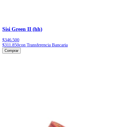
Sisi Green II (hh)
$346.500
$311.850
con Transferencia Bancaria
Comprar