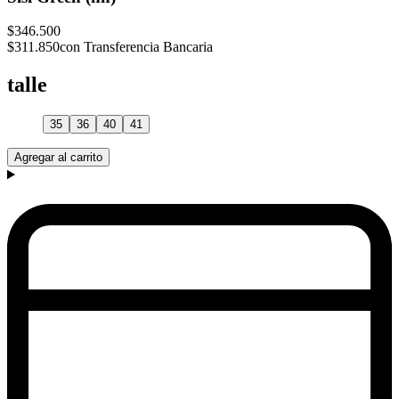
$346.500
$311.850
con Transferencia Bancaria
talle
35
36
40
41
Agregar al carrito