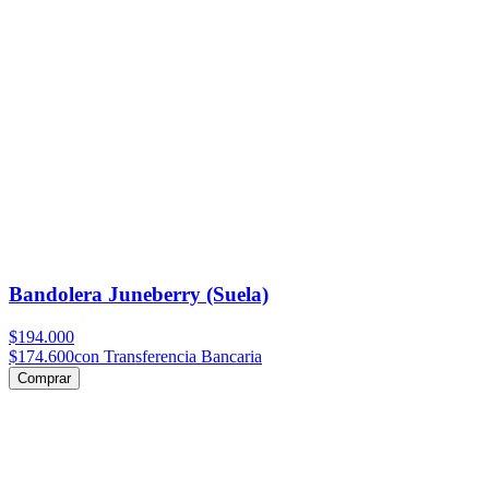
Bandolera Juneberry (Suela)
$194.000
$174.600
con Transferencia Bancaria
Comprar