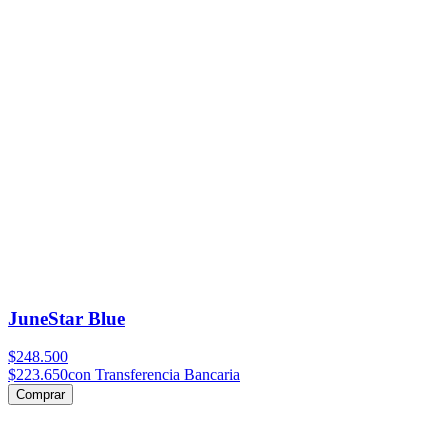
JuneStar Blue
$248.500
$223.650
con Transferencia Bancaria
Comprar