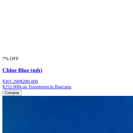
7% OFF
Chloe Blue (mh)
$301.290
$280.000
$252.000
con Transferencia Bancaria
Comprar